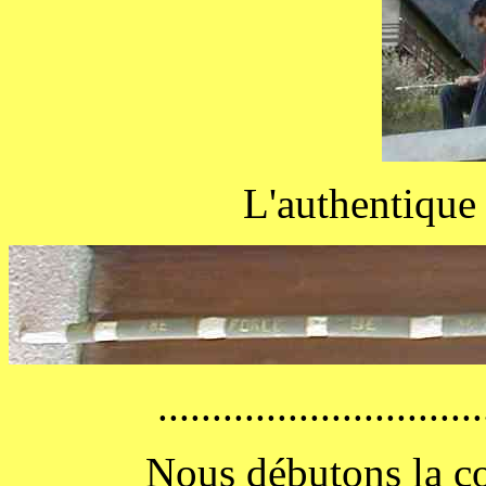
L'authentique
..............................
Nous débutons la co