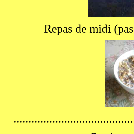
Repas de midi (pas
........................................